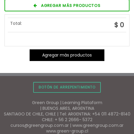
AGREGAR MÁS PRODUCTOS
Total:
$ 0
Agregar más productos
BOTÓN DE ARREPENTIMIENTO
Green Group | Learning Plataform
| BUENOS AIRES, ARGENTINA
SANTIAGO DE CHILE, CHILE | Tel:
ARGENTINA: +54 011 4872-8140
CHILE: + 56 2 2666- 5372
cursos@greengroup.com.ar
|
www.greengroup.com.ar
www.green-group.cl