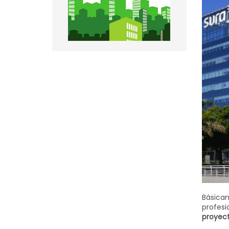
Básicam
profesi
proyect