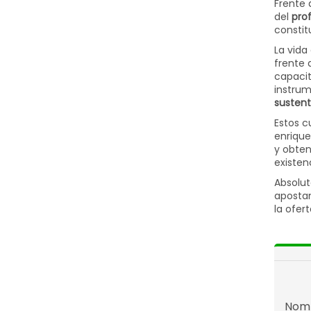
Frente 
del
pro
constit
La vida
frente 
capacit
instrum
sustent
Estos c
enrique
y obten
existen
Absolut
apostan
la ofer
Nom